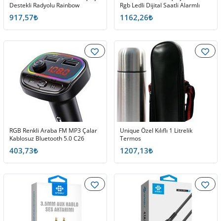
Destekli Radyolu Rainbow
Rgb Ledli Dijital Saatli Alarmlı
Aydınlatmalı Bluetooth Hoparlör
Radyolu Bluetooth Hoparlör
917,57₺
1162,26₺
Fm Radyo
RGB Renkli Araba FM MP3 Çalar
Unique Özel Kılıflı 1 Litrelik
Kablosuz Bluetooth 5.0 C26
Termos
403,73₺
1207,13₺