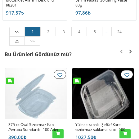
Motosiklet Alarmlı Disk Kilidi
Lehim Pastası Soldering Paste
R8201
80g
917,57₺
97,86₺
<<
1
…
2
3
4
5
24
25
>>
Bu Ürünleri Gördünüz mü?
375 cc Oval Sızdırmaz Kap
Yüksek kapaklı Şeffaf Kare
/Avrupa Standardı - 100 Adet
sızdırmaz saklama kabı - 100
Adet
390,00₺
1027,50₺