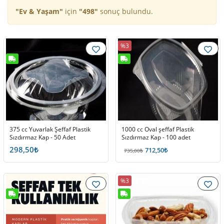
"Ev & Yaşam"
için
"498"
sonuç bulundu.
%3
375 cc Yuvarlak Şeffaf Plastik
1000 cc Oval şeffaf Plastik
Sızdırmaz Kap - 50 Adet
Sızdırmaz Kap - 100 adet
298,50₺
712,50₺
735,00₺
%3