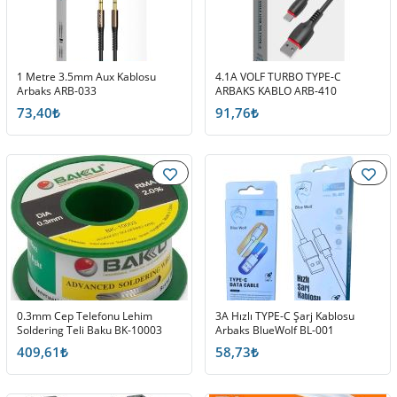
1 Metre 3.5mm Aux Kablosu
4.1A VOLF TURBO TYPE-C
Arbaks ARB-033
ARBAKS KABLO ARB-410
73,40₺
91,76₺
0.3mm Cep Telefonu Lehim
3A Hızlı TYPE-C Şarj Kablosu
Soldering Teli Baku BK-10003
Arbaks BlueWolf BL-001
409,61₺
58,73₺