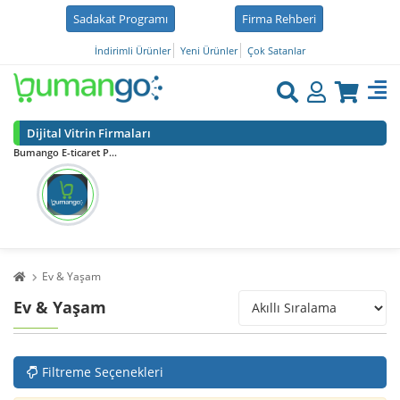
Sadakat Programı
Firma Rehberi
İndirimli Ürünler
Yeni Ürünler
Çok Satanlar
Dijital Vitrin Firmaları
Bumango E-ticaret Pazaryeri
Ev & Yaşam
Ev & Yaşam
Filtreme Seçenekleri