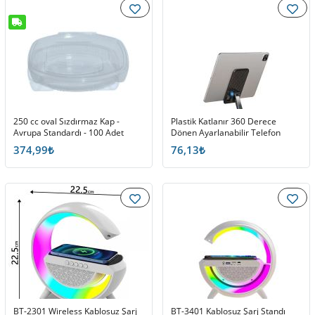
250 cc oval Sızdırmaz Kap -
Plastik Katlanır 360 Derece
Avrupa Standardı - 100 Adet
Dönen Ayarlanabilir Telefon
Tutucu Masaüstü ZM-0108D
374,99₺
76,13₺
BT-2301 Wireless Kablosuz Şarj
BT-3401 Kablosuz Şarj Standı